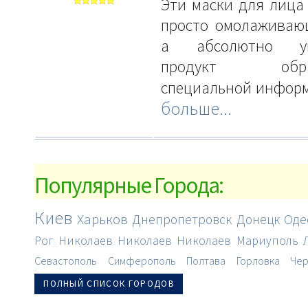
Эти маски для лица 
просто омолаживаю
а абсолютно ун
продукт обраб
специальной инфор
больше...
Популярные Города:
Киев
Харьков
Днепропетровск
Донецк
Оде
Рог
Николаев
Николаев
Николаев
Мариуполь
Севастополь
Симферополь
Полтава
Горловка
Чер
ПОЛНЫЙ СПИСОК ГОРОДОВ